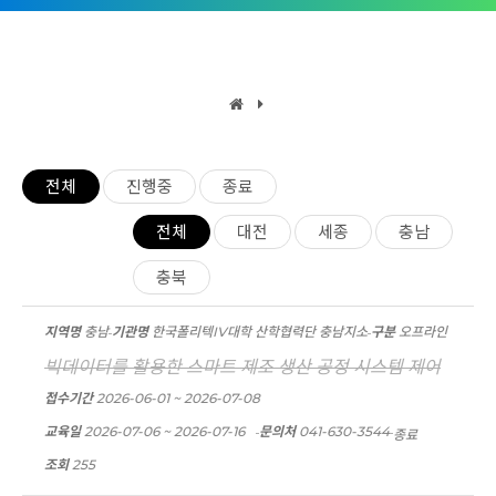
전체
진행중
종료
전체
대전
세종
충남
충북
지역명
충남
기관명
한국폴리텍IV대학 산학협력단 충남지소
구분
오프라인
빅데이터를 활용한 스마트 제조 생산 공정 시스템 제어
접수기간
2026-06-01 ~ 2026-07-08
교육일
2026-07-06 ~ 2026-07-16
문의처
041-630-3544
종료
조회
255